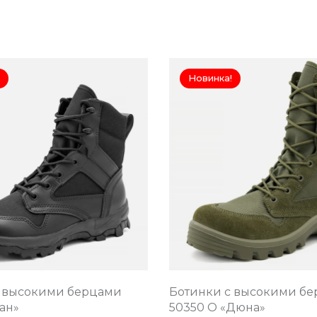
Новинка!
с высокими берцами
Ботинки с высокими б
ан»
50350 О «Дюна»