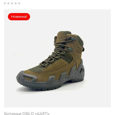
Новинка!
Ботинки 036 О «ШИП»