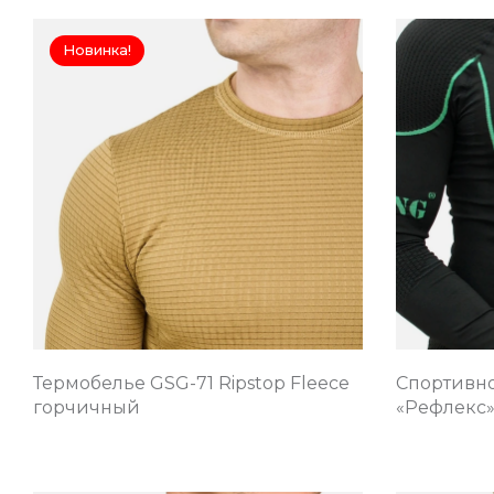
Новинка!
Термобелье GSG-71 Ripstop Fleece
Спортивно
горчичный
«Рефлекс»