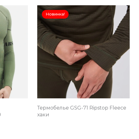
Новинка!
Термобелье GSG-71 Ripstop Fleece
0
хаки