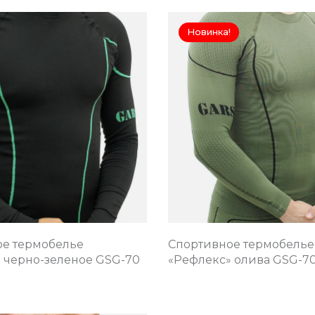
Новинка!
е термобелье
Спортивное термобелье
 черно-зеленое GSG-70
«Рефлекс» олива GSG-7