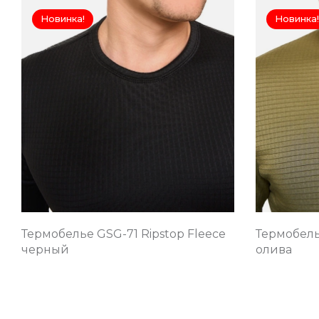
Новинка!
Новинка!
Термобелье GSG-71 Ripstop Fleece
Термобель
черный
олива