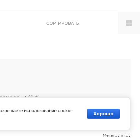
СОРТИРОВАТЬ
оветская, д 36к6
разрешаете использование cookie-
Хорошо
Мегагрупп.ру