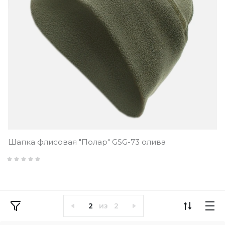
Шапка флисовая "Полар" GSG-73 олива
2
из
2