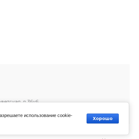
оветская, д 36к6
разрешаете использование cookie-
Хорошо