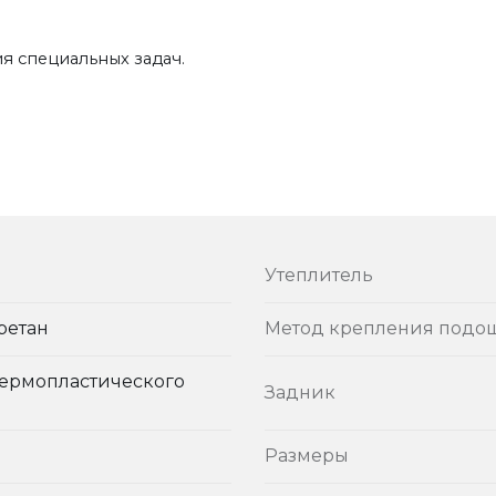
я специальных задач.
Утеплитель
ретан
Метод крепления подо
термопластического
Задник
Размеры