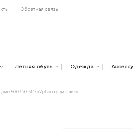
акты
Обратная связь
Летняя обувь
Одежда
Аксесс
цами 500340 МО «Урбан гром флис»