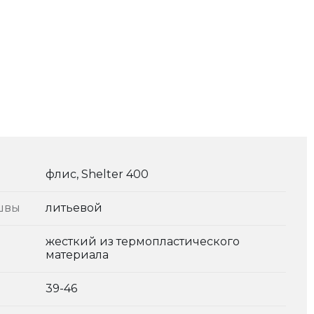
флис, Shelter 400
швы
литьевой
жесткий из термопластического
материала
39-46