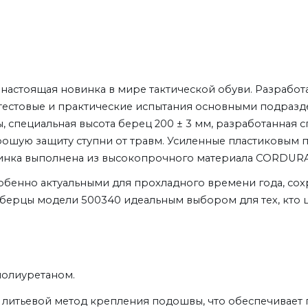
настоящая новинка в мире тактической обуви. Разработ
естовые и практические испытания основными подразд
специальная высота берец 200 ± 3 мм, разработанная с
шую защиту ступни от травм. Усиленные пластиковым по
отинка выполнена из высокопрочного материала CORDUR
обенно актуальными для прохладного времени года, сохр
берцы модели 500340 идеальным выбором для тех, кто це
полиуретаном.
 литьевой метод крепления подошвы, что обеспечивает