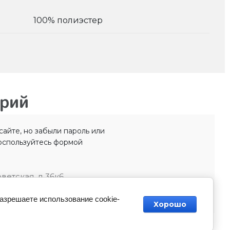
100% полиэстер
арий
айте, но забыли пароль или
оспользуйтесь формой
оветская, д 36к6
разрешаете использование cookie-
Хорошо