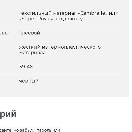
текстильный материал «Cambrelle» или
«Super Royal» под союзку
швы
клеевой
жесткий из термопластического
материала
39-46
черный
арий
айте, но забыли пароль или