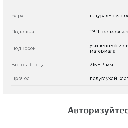
Верх
натуральная ко
Подошва
ТЭП (термоэлас
усиленный из 
Подносок
материала
Высота берца
215 ± 3 мм
Прочее
полуглухой кла
Авторизуйтес