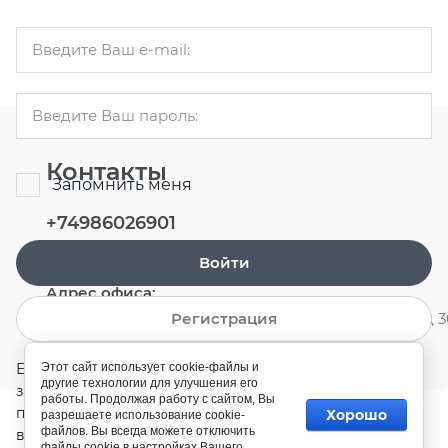
Контакты
Запомнить меня
+74986026901
marketing@garsing.ru
Войти
Адрес офиса:
Московская область, г. Балашиха, ул. Советская, д 
Регистрация
Если Вы уже зарегистрированы на нашем сайте, но
Этот сайт использует cookie-файлы и
другие технологии для улучшения его
забыли пароль или Вам не пришло письмо
работы. Продолжая работу с сайтом, Вы
подтверждения, воспользуйтесь формой
Хорошо
разрешаете использование cookie-
© 2022 Обувь и тактическая экипировка ТМ
файлов. Вы всегда можете отключить
восстановления пароля.
"GARSING"
файлы cookie в настройках Вашего