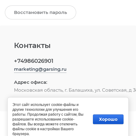
Восстановить пароль
Контакты
+74986026901
marketing@garsing.ru
Адрес офиса:
Московская область, г. Балашиха, ул. Советская, д 
Этот сайт использует cookie-файлы и
другие технологии для улучшения его
работы. Продолжая работу с сайтом, Вы
Хорошо
разрешаете использование cookie-
© 2022 Обувь и тактическая экипировка ТМ
файлов. Вы всегда можете отключить
"GARSING"
файлы cookie в настройках Вашего
браузера.